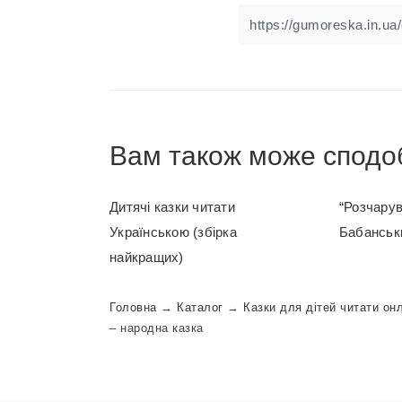
Вам також може сподо
Дитячі казки читати
“Розчарув
Українською (збірка
Бабанськ
найкращих)
Головна
→
Каталог
→
Казки для дітей читати он
– народна казка