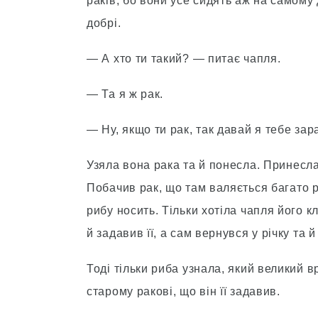
раків, бо вони усе сидять аж на самому 
добрі.
— А хто ти такий? — питає чапля.
— Та я ж рак.
— Ну, якщо ти рак, так давай я тебе зар
Узяла вона рака та й понесла. Принесла
Побачив рак, що там валяється багато р
рибу носить. Тільки хотіла чапля його 
й задавив її, а сам вернувся у річку та й
Тоді тільки риба узнала, який великий в
старому ракові, що він її задавив.