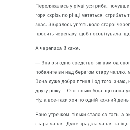
Перелякалась у річці уся риба, почувши
горя скрізь по річці метаться, стрибать т
знає. Зібралось уп’ять коло старої чере
просить черепаху, щоб посовітувала, що 
А черепаха й каже.
— Знаю я одно средство, як вам од свого
побачите ви над берегом стару чаплю, мо
Вона дуже добра птиця і од того, знаю, 
другу річку… Ото тільки біда, що вона у
Ну, а все-таки хоч по одній кожний день 
Рано утречком, тільки стало світать, а р
стара чапля. Дуже зраділа чапля та іще