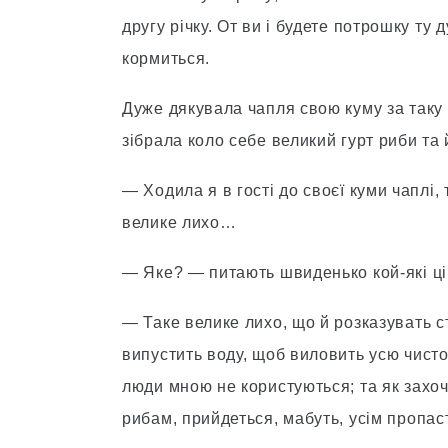
другу річку. От ви і будете потрошку ту 
кормиться.
Дуже дякувала чапля свою куму за таку 
зібрала коло себе великий гурт риби та 
— Ходила я в гості до своєї куми чаплі,
велике лихо…
— Яке? — питають швиденько кой-які ці
— Таке велике лихо, що й розказувать 
випустить воду, щоб виловить усю чист
люди мною не користуються; та як захочу, 
рибам, прийдеться, мабуть, усім пропас