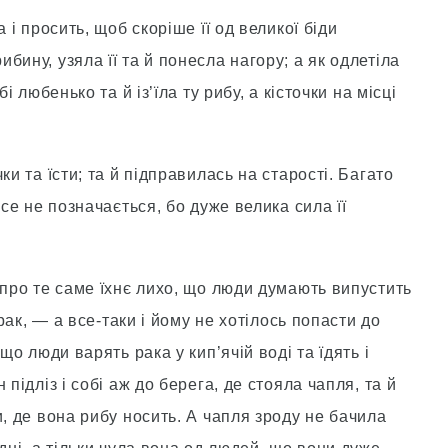
 і просить, щоб скоріше її од великої біди
ину, узяла її та й понесла нагору; а як одлетіла
і любенько та й із’їла ту рибу, а кісточки на місці
ки та їсти; та й підправилась на старості. Багато
усе не позначається, бо дуже велика сила її
 про те саме їхнє лихо, що люди думають випустить
 рак, — а все-таки і йому не хотілось попасти до
що люди варять рака у кип’ячій воді та їдять і
підліз і собі аж до берега, де стояла чапля, та й
и, де вона рибу носить. А чапля зроду не бачила