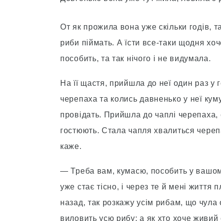
От як прожила вона уже скільки годів, т
риби піймать. А їсти все-таки щодня хо
пособить, та так нічого і не видумала.
На її щастя, прийшла до неї один раз у г
черепаха та колись давненько у неї куму
провідать. Прийшла до чаплі черепаха, 
гостюють. Стала чапля хвалиться черепа
каже.
— Треба вам, кумасю, пособить у вашому
уже стає тісно, і через те й мені життя 
назад, так розкажу усім рибам, що чула 
виловить усю рибу; а як хто хоче живий 