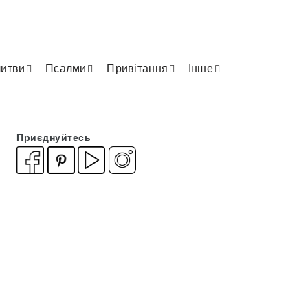
итви
Псалми
Привітання
Інше
Приєднуйтесь