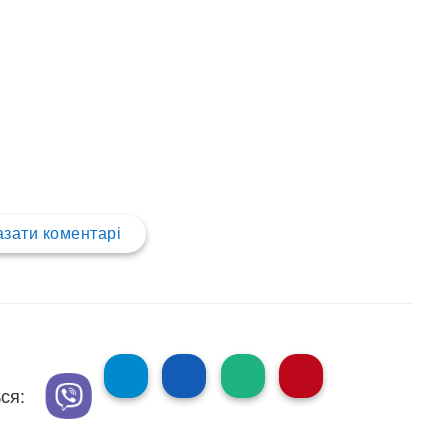
зати коментарі
ся: