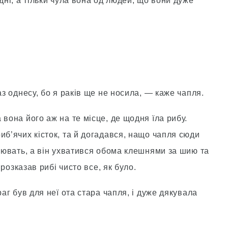
дні, а тільки чула вона од людей, що вони дуже
аз однесу, бо я раків ще не носила, — каже чапля.
 вона його аж на те місце, де щодня їла рибу.
иб’ячих кісток, та й догадався, нащо чапля сюди
клювать, а він ухватився обома клешнями за шию та
 розказав рибі чисто все, як було.
раг був для неї ота стара чапля, і дуже дякувала