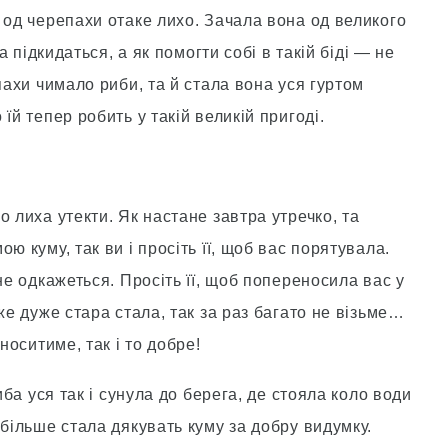
 од черепахи отаке лихо. Зачала вона од великого
а підкидаться, а як помогти собі в такій біді — не
пахи чимало риби, та й стала вона уся гуртом
їй тепер робить у такій великій пригоді.
 лиха утекти. Як настане завтра утречко, та
ю куму, так ви і просіть її, щоб вас порятувала.
не одкажеться. Просіть її, щоб попереносила вас у
же дуже стара стала, так за раз багато не візьме…
носитиме, так і то добре!
иба уся так і сунула до берега, де стояла коло води
 більше стала дякувать куму за добру видумку.