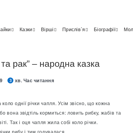
айки
Казки
Вірші
Прислів`я
Біографії
Мол
та рак” – народна казка
19
хв. Час читання
3
коло однії річки чапля. Усім звісно, що кожна
бо вона звідтіль кормиться: ловить рибку, жабів та
іті. Так і оця чапля жила собі коло річки.
ічки рибу і тим годувалася.