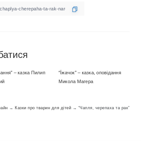
батися
ання” – казка Пилип
“Їжачок” – казка, оповідання
ий
Микола Магера
лайн
→
Казки про тварин для дітей
→
“Чапля, черепаха та рак”