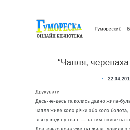
Гуморески
Б
“Чапля, черепаха 
22.04.20
Друкувати
Десь-не-десь та колись давно жила-була 
чапля живе коло річки або коло болота, 
всяку водяну твар, — та тим і живе на св
Довгенько вона уже тут жила, ловила з р