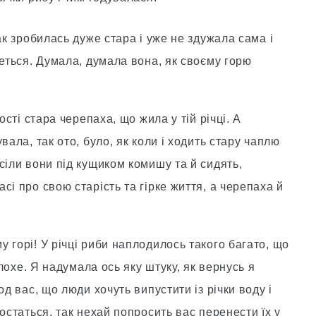
ак зробилась дуже стара і уже не здужала сама і
четься. Думала, думала вона, як своєму горю
ості стара черепаха, що жила у тій річці. А
вала, так ото, було, як коли і ходить стару чаплю
сіли вони під кущиком комишу та й сидять,
сі про свою старість та гірке життя, а черепаха й
 горі! У річці риби наплодилось такого багато, що
плохе. Я надумала ось яку штуку, як вернусь я
од вас, що люди хочуть випустити із річки воду і
остаться, так нехай попросить вас перенести їх у