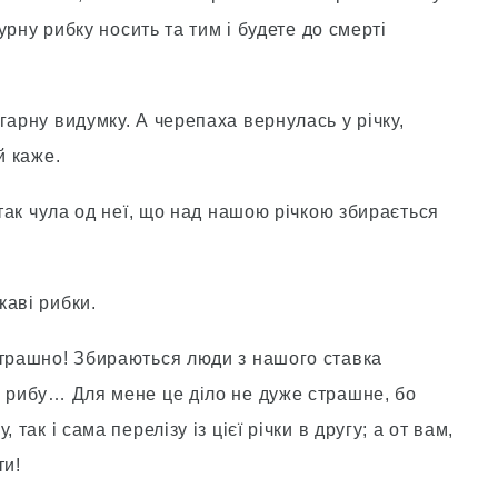
дурну рибку носить та тим і будете до смерті
гарну видумку. А черепаха вернулась у річку,
й каже.
 так чула од неї, що над нашою річкою збирається
каві рибки.
страшно! Збираються люди з нашого ставка
о рибу… Для мене це діло не дуже страшне, бо
так і сама перелізу із цієї річки в другу; а от вам,
ти!