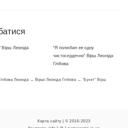
батися
 Вірш Леоніда
“Я полюбил ее одну
чистосердечно” Вірш Леоніда
Глібова
Глібова Леоніда
→
Вірші Леоніда Глібова
→
“Букет” Вірш
Карта сайту
| © 2016-2023