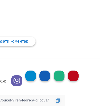
зати коментарі
ся: