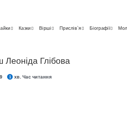
айки
Казки
Вірші
Прислів`я
Біографії
Мол
ш Леоніда Глібова
19
хв. Час читання
1