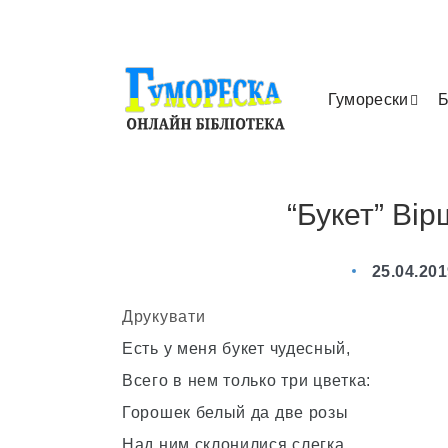
Гуморески
Б
“Букет” Вір
25.04.20
Друкувати
Есть у меня букет чудесный,
Всего в нем только три цветка:
Горошек белый да две розы
Над ним склонилися слегка.