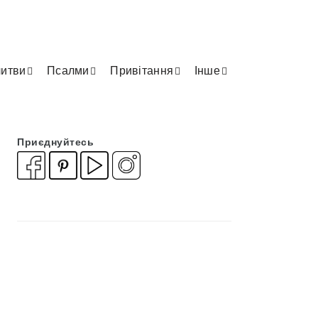
итви
Псалми
Привітання
Інше
Приєднуйтесь