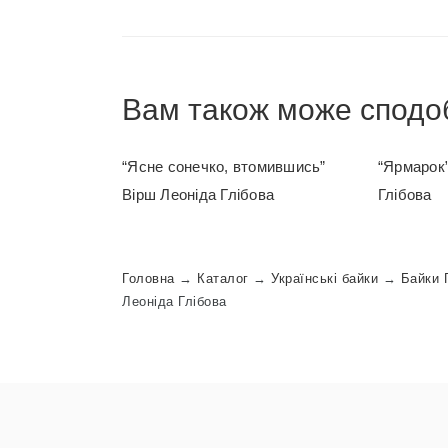
Вам також може сподо
“Ясне сонечко, втомившись”
“Ярмарок”
Вірш Леоніда Глібова
Глібова
Головна
→
Каталог
→
Українські байки
→
Байки 
Леоніда Глібова