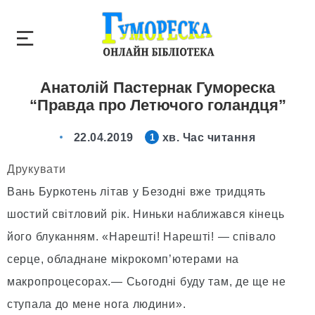
Анатолій Пастернак Гумореска
“Правда про Летючого голандця”
22.04.2019
хв. Час читання
1
Друкувати
Вань Буркотень літав у Безодні вже тридцять
шостий світловий рік. Ниньки наближався кінець
його блуканням. «Нарешті! Нарешті! — співало
серце, обладнане мікрокомп’ютерами на
макропроцесорах.— Сьогодні буду там, де ще не
ступала до мене нога людини».