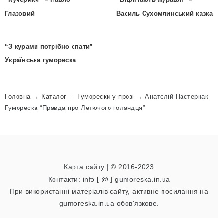
Глазовий
Василь Сухомлинський казка
“З курами потрібно спати”
Українська гумореска
Головна
→
Каталог
→
Гуморески у прозі
→
Анатолій Пастернак
Гумореска “Правда про Летючого голандця”
Карта сайту
| © 2016-2023
Контакти: info [ @ ] gumoreska.in.ua
При використанні матеріалів сайту, активне посилання на
gumoreska.in.ua обов'язкове.