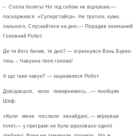
– Сопла болять! Ніг під собою не відчуваю,—
поскаржився «Суперстайєр». Не тратьте, куме,
пального. Спускайтеся на дно,— Порадив захеканий
Головний Робот.
Де ти його бачив, те дно? — огризнувся Вань Бурко­
тень – Чавунна твоя голова!
А що таке чавун? — зацікавився Робот.
Довідаєшся, коли повернемось…— пообіцяв
Шеф.
«Коли мене послали якнайдалі, — міркував
пілот,— у програмі не було враховано однієї
дрібниці. Вони не замовили планети. Що ж,