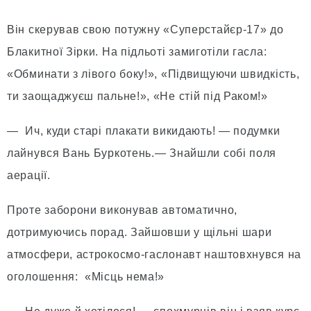
Він скерував свою потужну «Суперстайєр-17» до
Бла­китної Зірки. На підльоті замиготіли гасла:
«Обминати з лівого боку!», «Підвищуючи швидкість,
ти заощаджуєш пальне!», «Не стій під Раком!»
— Ич, куди старі плакати викидають! — подумки
лайнувся Вань Буркотень.— Знайшли собі поля
аерації.
Проте заборони виконував автоматично,
дотримуючись порад. Зайшовши у щільні шари
атмосфери, астрокосмо-гаслонавт наштовхнувся на
оголошення: «Місць нема!»