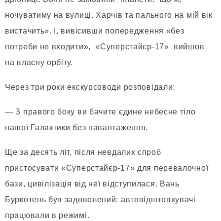
ночуватиму на вулиці. Харчів та пального на мій вік
вистачить». І, вивісивши попередження «без
потреби не входити», «Суперстайєр-17» вийшов
на власну орбіту.
Через три роки екскурсоводи розповідали:
— З правого боку ви бачите єдине небесне тіло
нашої Галактики без навантаження.
Ще за десять літ, після невдалих спроб
пристосувати «Суперстайєр-17» для перевалочної
бази, цивілізація від неї відступилася. Вань
Буркотень був задоволений: автовідштовхувачі
працювали в режимі.