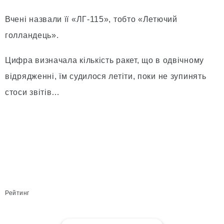
Вчені назвали її «ЛГ-115», тобто «Летючий
голландець».
Цифра визначала кількість ракет, що в одвічному
від­рядженні, їм судилося летіти, поки не зупинять
стоси зві­тів…
Рейтинг