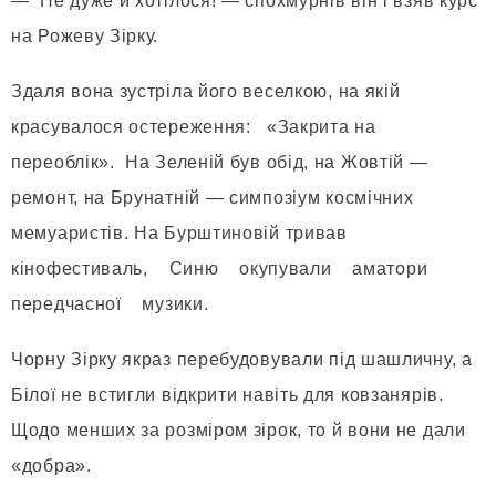
— Не дуже й хотілося! — спохмурнів він і взяв курс
на Рожеву Зірку.
Здаля вона зустріла його веселкою, на якій
красувалося остереження: «Закрита на
переоблік». На Зеленій був обід, на Жовтій —
ремонт, на Брунатній — симпозіум космічних
мемуаристів. На Бурштиновій тривав
кінофестиваль, Синю окупували аматори
передчасної музики.
Чорну Зірку якраз перебудовували під шашличну, а
Білої не встигли відкрити навіть для ковзанярів.
Щодо менших за розміром зірок, то й вони не дали
«добра».