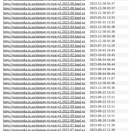
https://gumoreska.in.ua/sitemap-pt-post-p2-2023-06.html.gz
2023-12-30 05:37
https://gumoreska.in.ua/sitemap-pt-post-p3-2023-06.html.gz
2023-12-30 05:37
https://gumoreska.in.ua/sitemap-pt-post-p4-2023-06.html.gz
2023-12-30 05:37
https://gumoreska.in.ua/sitemap-pt-post-p1-2023-05.html.gz
2023-05-31 13:35
https://gumoreska.in.ua/sitemap-pt-post-p2-2023-05.html.gz
2023-05-31 13:35
https://gumoreska.in.ua/sitemap-pt-post-p1-2023-04.html.gz
2023-12-30 05:38
https://gumoreska.in.ua/sitemap-pt-post-p2-2023-04.html.gz
2023-12-30 05:38
https://gumoreska.in.ua/sitemap-pt-post-p3-2023-04.html.gz
2023-12-30 05:38
https://gumoreska.in.ua/sitemap-pt-post-p4-2023-04.html.gz
2023-12-30 05:38
https://gumoreska.in.ua/sitemap-pt-post-p1-2023-03.html.gz
2023-07-25 12:20
https://gumoreska.in.ua/sitemap-pt-post-p1-2023-02.html.gz
2023-10-03 10:45
https://gumoreska.in.ua/sitemap-pt-post-p2-2023-02.html.gz
2023-10-03 10:45
https://gumoreska.in.ua/sitemap-pt-post-p1-2023-01.html.gz
2023-08-04 06:44
https://gumoreska.in.ua/sitemap-pt-post-p2-2023-01.html.gz
2023-08-04 06:44
https://gumoreska.in.ua/sitemap-pt-post-p3-2023-01.html.gz
2023-08-04 06:44
https://gumoreska.in.ua/sitemap-pt-post-p4-2023-01.html.gz
2023-08-04 06:44
https://gumoreska.in.ua/sitemap-pt-post-p1-2022-12.html.gz
2023-08-29 11:07
https://gumoreska.in.ua/sitemap-pt-post-p1-2022-11.html.gz
2023-12-30 05:36
https://gumoreska.in.ua/sitemap-pt-post-p2-2022-11.html.gz
2023-12-30 05:36
https://gumoreska.in.ua/sitemap-pt-post-p1-2022-10.html.gz
2023-09-22 15:11
https://gumoreska.in.ua/sitemap-pt-post-p2-2022-10.html.gz
2023-09-22 15:11
https://gumoreska.in.ua/sitemap-pt-post-p1-2022-09.html.gz
2023-09-22 15:11
https://gumoreska.in.ua/sitemap-pt-post-p2-2022-09.html.gz
2023-09-22 15:11
https://gumoreska.in.ua/sitemap-pt-post-p3-2022-09.html.gz
2023-09-22 15:11
https://gumoreska.in.ua/sitemap-pt-post-p4-2022-09.html.gz
2023-09-22 15:11
https://gumoreska.in.ua/sitemap-pt-post-p1-2022-08.html.gz
2023-08-29 11:06
https://gumoreska.in.ua/sitemap-pt-post-p1-2022-07.html.gz
2023-09-12 11:39
https://gumoreska.in.ua/sitemap-pt-post-p2-2022-07.html.gz
2023-09-12 11:39