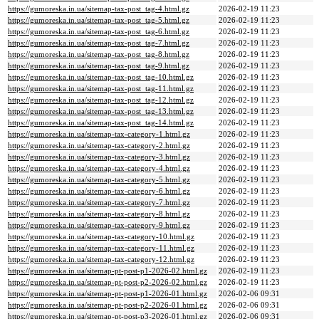
https://gumoreska.in.ua/sitemap-tax-post_tag-4.html.gz
2026-02-19 11:23
https://gumoreska.in.ua/sitemap-tax-post_tag-5.html.gz
2026-02-19 11:23
https://gumoreska.in.ua/sitemap-tax-post_tag-6.html.gz
2026-02-19 11:23
https://gumoreska.in.ua/sitemap-tax-post_tag-7.html.gz
2026-02-19 11:23
https://gumoreska.in.ua/sitemap-tax-post_tag-8.html.gz
2026-02-19 11:23
https://gumoreska.in.ua/sitemap-tax-post_tag-9.html.gz
2026-02-19 11:23
https://gumoreska.in.ua/sitemap-tax-post_tag-10.html.gz
2026-02-19 11:23
https://gumoreska.in.ua/sitemap-tax-post_tag-11.html.gz
2026-02-19 11:23
https://gumoreska.in.ua/sitemap-tax-post_tag-12.html.gz
2026-02-19 11:23
https://gumoreska.in.ua/sitemap-tax-post_tag-13.html.gz
2026-02-19 11:23
https://gumoreska.in.ua/sitemap-tax-post_tag-14.html.gz
2026-02-19 11:23
https://gumoreska.in.ua/sitemap-tax-category-1.html.gz
2026-02-19 11:23
https://gumoreska.in.ua/sitemap-tax-category-2.html.gz
2026-02-19 11:23
https://gumoreska.in.ua/sitemap-tax-category-3.html.gz
2026-02-19 11:23
https://gumoreska.in.ua/sitemap-tax-category-4.html.gz
2026-02-19 11:23
https://gumoreska.in.ua/sitemap-tax-category-5.html.gz
2026-02-19 11:23
https://gumoreska.in.ua/sitemap-tax-category-6.html.gz
2026-02-19 11:23
https://gumoreska.in.ua/sitemap-tax-category-7.html.gz
2026-02-19 11:23
https://gumoreska.in.ua/sitemap-tax-category-8.html.gz
2026-02-19 11:23
https://gumoreska.in.ua/sitemap-tax-category-9.html.gz
2026-02-19 11:23
https://gumoreska.in.ua/sitemap-tax-category-10.html.gz
2026-02-19 11:23
https://gumoreska.in.ua/sitemap-tax-category-11.html.gz
2026-02-19 11:23
https://gumoreska.in.ua/sitemap-tax-category-12.html.gz
2026-02-19 11:23
https://gumoreska.in.ua/sitemap-pt-post-p1-2026-02.html.gz
2026-02-19 11:23
https://gumoreska.in.ua/sitemap-pt-post-p2-2026-02.html.gz
2026-02-19 11:23
https://gumoreska.in.ua/sitemap-pt-post-p1-2026-01.html.gz
2026-02-06 09:31
https://gumoreska.in.ua/sitemap-pt-post-p2-2026-01.html.gz
2026-02-06 09:31
https://gumoreska.in.ua/sitemap-pt-post-p3-2026-01.html.gz
2026-02-06 09:31