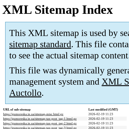
XML Sitemap Index
This XML sitemap is used by se
sitemap standard
. This file cont
to see the actual sitemap content
This file was dynamically gener
management system and
XML Si
Auctollo
.
URL of sub-sitemap
Last modified (GMT)
https://gumoreska.in.ua/sitemap-misc.html.gz
2026-02-19 11:23
https://gumoreska.in.ua/sitemap-tax-post_tag-1.html.gz
2026-02-19 11:23
https://gumoreska.in.ua/sitemap-tax-post_tag-2.html.gz
2026-02-19 11:23
https://gumoreska.in.ua/sitemap-tax-post_tag-3.html.gz
2026-02-19 11:23