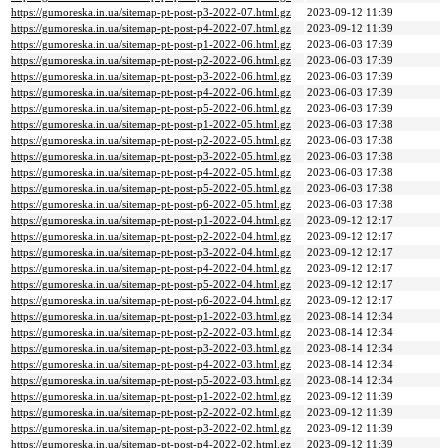
https://gumoreska.in.ua/sitemap-pt-post-p3-2022-07.html.gz
2023-09-12 11:39
https://gumoreska.in.ua/sitemap-pt-post-p4-2022-07.html.gz
2023-09-12 11:39
https://gumoreska.in.ua/sitemap-pt-post-p1-2022-06.html.gz
2023-06-03 17:39
https://gumoreska.in.ua/sitemap-pt-post-p2-2022-06.html.gz
2023-06-03 17:39
https://gumoreska.in.ua/sitemap-pt-post-p3-2022-06.html.gz
2023-06-03 17:39
https://gumoreska.in.ua/sitemap-pt-post-p4-2022-06.html.gz
2023-06-03 17:39
https://gumoreska.in.ua/sitemap-pt-post-p5-2022-06.html.gz
2023-06-03 17:39
https://gumoreska.in.ua/sitemap-pt-post-p1-2022-05.html.gz
2023-06-03 17:38
https://gumoreska.in.ua/sitemap-pt-post-p2-2022-05.html.gz
2023-06-03 17:38
https://gumoreska.in.ua/sitemap-pt-post-p3-2022-05.html.gz
2023-06-03 17:38
https://gumoreska.in.ua/sitemap-pt-post-p4-2022-05.html.gz
2023-06-03 17:38
https://gumoreska.in.ua/sitemap-pt-post-p5-2022-05.html.gz
2023-06-03 17:38
https://gumoreska.in.ua/sitemap-pt-post-p6-2022-05.html.gz
2023-06-03 17:38
https://gumoreska.in.ua/sitemap-pt-post-p1-2022-04.html.gz
2023-09-12 12:17
https://gumoreska.in.ua/sitemap-pt-post-p2-2022-04.html.gz
2023-09-12 12:17
https://gumoreska.in.ua/sitemap-pt-post-p3-2022-04.html.gz
2023-09-12 12:17
https://gumoreska.in.ua/sitemap-pt-post-p4-2022-04.html.gz
2023-09-12 12:17
https://gumoreska.in.ua/sitemap-pt-post-p5-2022-04.html.gz
2023-09-12 12:17
https://gumoreska.in.ua/sitemap-pt-post-p6-2022-04.html.gz
2023-09-12 12:17
https://gumoreska.in.ua/sitemap-pt-post-p1-2022-03.html.gz
2023-08-14 12:34
https://gumoreska.in.ua/sitemap-pt-post-p2-2022-03.html.gz
2023-08-14 12:34
https://gumoreska.in.ua/sitemap-pt-post-p3-2022-03.html.gz
2023-08-14 12:34
https://gumoreska.in.ua/sitemap-pt-post-p4-2022-03.html.gz
2023-08-14 12:34
https://gumoreska.in.ua/sitemap-pt-post-p5-2022-03.html.gz
2023-08-14 12:34
https://gumoreska.in.ua/sitemap-pt-post-p1-2022-02.html.gz
2023-09-12 11:39
https://gumoreska.in.ua/sitemap-pt-post-p2-2022-02.html.gz
2023-09-12 11:39
https://gumoreska.in.ua/sitemap-pt-post-p3-2022-02.html.gz
2023-09-12 11:39
https://gumoreska.in.ua/sitemap-pt-post-p4-2022-02.html.gz
2023-09-12 11:39