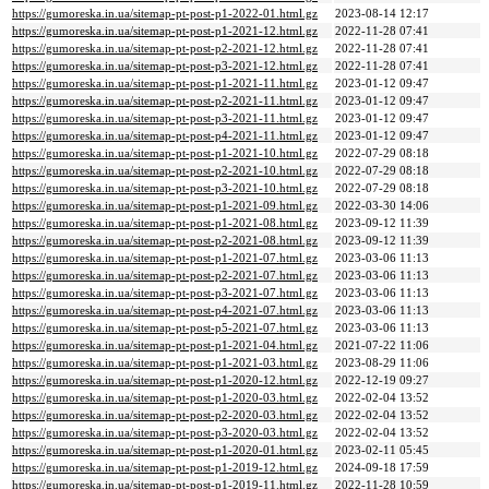
https://gumoreska.in.ua/sitemap-pt-post-p1-2022-01.html.gz
2023-08-14 12:17
https://gumoreska.in.ua/sitemap-pt-post-p1-2021-12.html.gz
2022-11-28 07:41
https://gumoreska.in.ua/sitemap-pt-post-p2-2021-12.html.gz
2022-11-28 07:41
https://gumoreska.in.ua/sitemap-pt-post-p3-2021-12.html.gz
2022-11-28 07:41
https://gumoreska.in.ua/sitemap-pt-post-p1-2021-11.html.gz
2023-01-12 09:47
https://gumoreska.in.ua/sitemap-pt-post-p2-2021-11.html.gz
2023-01-12 09:47
https://gumoreska.in.ua/sitemap-pt-post-p3-2021-11.html.gz
2023-01-12 09:47
https://gumoreska.in.ua/sitemap-pt-post-p4-2021-11.html.gz
2023-01-12 09:47
https://gumoreska.in.ua/sitemap-pt-post-p1-2021-10.html.gz
2022-07-29 08:18
https://gumoreska.in.ua/sitemap-pt-post-p2-2021-10.html.gz
2022-07-29 08:18
https://gumoreska.in.ua/sitemap-pt-post-p3-2021-10.html.gz
2022-07-29 08:18
https://gumoreska.in.ua/sitemap-pt-post-p1-2021-09.html.gz
2022-03-30 14:06
https://gumoreska.in.ua/sitemap-pt-post-p1-2021-08.html.gz
2023-09-12 11:39
https://gumoreska.in.ua/sitemap-pt-post-p2-2021-08.html.gz
2023-09-12 11:39
https://gumoreska.in.ua/sitemap-pt-post-p1-2021-07.html.gz
2023-03-06 11:13
https://gumoreska.in.ua/sitemap-pt-post-p2-2021-07.html.gz
2023-03-06 11:13
https://gumoreska.in.ua/sitemap-pt-post-p3-2021-07.html.gz
2023-03-06 11:13
https://gumoreska.in.ua/sitemap-pt-post-p4-2021-07.html.gz
2023-03-06 11:13
https://gumoreska.in.ua/sitemap-pt-post-p5-2021-07.html.gz
2023-03-06 11:13
https://gumoreska.in.ua/sitemap-pt-post-p1-2021-04.html.gz
2021-07-22 11:06
https://gumoreska.in.ua/sitemap-pt-post-p1-2021-03.html.gz
2023-08-29 11:06
https://gumoreska.in.ua/sitemap-pt-post-p1-2020-12.html.gz
2022-12-19 09:27
https://gumoreska.in.ua/sitemap-pt-post-p1-2020-03.html.gz
2022-02-04 13:52
https://gumoreska.in.ua/sitemap-pt-post-p2-2020-03.html.gz
2022-02-04 13:52
https://gumoreska.in.ua/sitemap-pt-post-p3-2020-03.html.gz
2022-02-04 13:52
https://gumoreska.in.ua/sitemap-pt-post-p1-2020-01.html.gz
2023-02-11 05:45
https://gumoreska.in.ua/sitemap-pt-post-p1-2019-12.html.gz
2024-09-18 17:59
https://gumoreska.in.ua/sitemap-pt-post-p1-2019-11.html.gz
2022-11-28 10:59